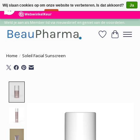
×
14
Reviews
Wij slaan cookies op om onze website te verbeteren. Is dat akkoord?
Ja
10
Nee
Meer over cookies »
Meld je aan als Member lid via nieuwsbrief en geniet van de voordelen.
Verlanglijst
Winkelwa
Home
/
Soleil Facial Sunscreen
Product image slideshow Items