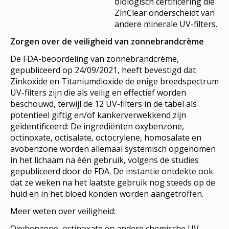
biologisch certificering die
ZinClear onderscheidt van
andere minerale UV-filters.
Zorgen over de veiligheid van zonnebrandcrème
De FDA-beoordeling van zonnebrandcrème,
gepubliceerd op 24/09/2021, heeft bevestigd dat
Zinkoxide en Titaniumdioxide de enige breedspectrum
UV-filters zijn die als veilig en effectief worden
beschouwd, terwijl de 12 UV-filters in de tabel als
potentieel giftig en/of kankerverwekkend zijn
geïdentificeerd: De ingrediënten oxybenzone,
octinoxate, octisalate, octocrylene, homosalate en
avobenzone worden allemaal systemisch opgenomen
in het lichaam na één gebruik, volgens de studies
gepubliceerd door de FDA. De instantie ontdekte ook
dat ze weken na het laatste gebruik nog steeds op de
huid en in het bloed konden worden aangetroffen.
Meer weten over veiligheid:
Oxybenzone, octinoxate en andere chemische UV-