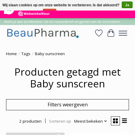
×
14
Reviews
Wij slaan cookies op om onze website te verbeteren. Is dat akkoord?
Ja
10
Nee
Meer over cookies »
Meld je aan als Member lid via nieuwsbrief en geniet van de voordelen.
Verlanglijst
Winkelwa
Home
/
Tags
/
Baby sunscreen
Producten getagd met
Baby sunscreen
Filters weergeven
2 producten
Sorteren op
Meest bekeken