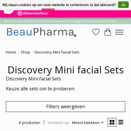
×
14
Reviews
Wij slaan cookies op om onze website te verbeteren. Is dat akkoord?
Ja
10
Nee
Meer over cookies »
Meld je aan als Member lid via nieuwsbrief en geniet van de voordelen.
Verlanglijst
Winkelwa
Home
/
Shop
/
Discovery Mini facial Sets
Discovery Mini facial Sets
Discovery Mini facial Sets
Keuze alle sets om te proberen.
Filters weergeven
8 producten
Sorteren op
Meest bekeken