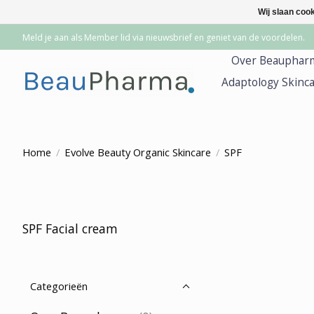
Wij slaan coo
Meld je aan als Member lid via nieuwsbrief en geniet van de voordelen.
Over Beauphar
Adaptology Skinc
Home
/
Evolve Beauty Organic Skincare
/
SPF
SPF Facial cream
Categorieën