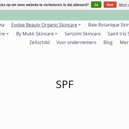
kies op om onze website te verbeteren. Is dat akkoord?
Ja
Nee
Meer 
ma
Evolve Beauty Organic Skincare
Baie Botanique Ski
are
By Mukk Skincare
Senzimi Skincare
Saint Iris
Zeitschild
Voor ondernemers
Blog
Mer
SPF