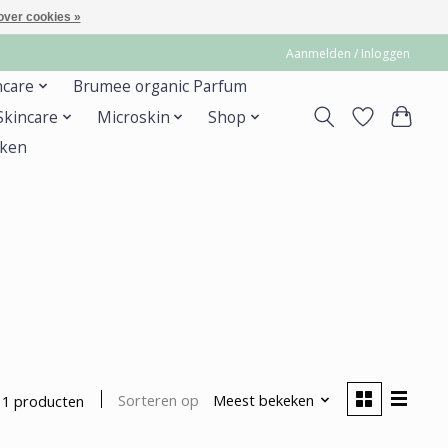
over cookies »
Aanmelden / Inloggen
ncare
Brumee organic Parfum
 Skincare
Microskin
Shop
ken
Sorteren op
Meest bekeken
1 producten