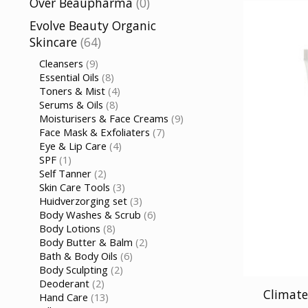
Over Beaupharma
(0)
Evolve Beauty Organic
Skincare
(64)
Cleansers
(9)
Essential Oils
(8)
Toners & Mist
(4)
Serums & Oils
(8)
Moisturisers & Face Creams
(9)
Face Mask & Exfoliaters
(7)
Eye & Lip Care
(4)
SPF
(1)
Self Tanner
(2)
Skin Care Tools
(3)
Huidverzorging set
(3)
Body Washes & Scrub
(6)
Body Lotions
(8)
Body Butter & Balm
(2)
Bath & Body Oils
(6)
Body Sculpting
(2)
Deoderant
(2)
Climate
Hand Care
(13)