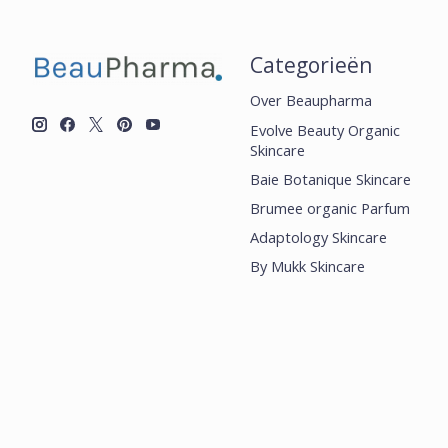
Categorieën
Over Beaupharma
Evolve Beauty Organic
Skincare
Baie Botanique Skincare
Brumee organic Parfum
Adaptology Skincare
By Mukk Skincare
Senzimi Skincare
Saint Iris Skincare
Microskin
Shop
Zeitschild
Voor ondernemers