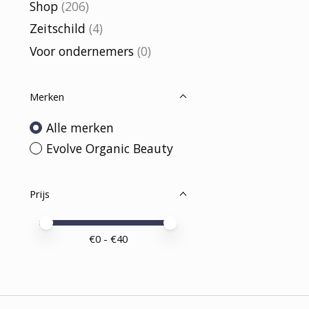
Shop
(206)
Zeitschild
(4)
Voor ondernemers
(0)
Merken
Alle merken
Evolve Organic Beauty
Prijs
Minimale prijswaarde
Price maximum value
€
0
- €
40