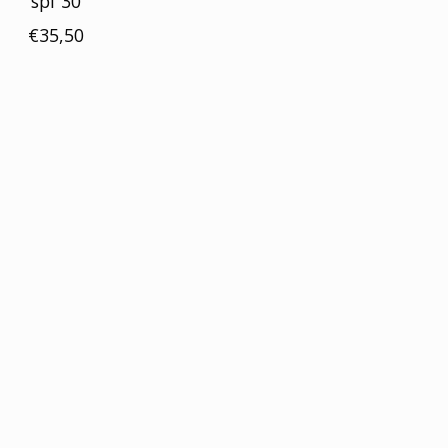
spf 30
€35,50