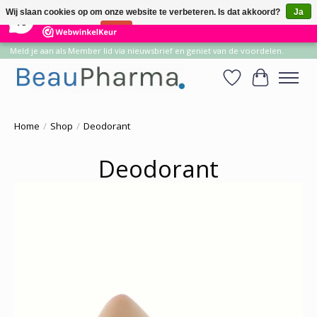
×
14
Reviews
Wij slaan cookies op om onze website te verbeteren. Is dat akkoord?
Ja
10
Nee
Meer over cookies »
Meld je aan als Member lid via nieuwsbrief en geniet van de voordelen.
Verlanglijst
Winkelwa
Home
/
Shop
/
Deodorant
Deodorant