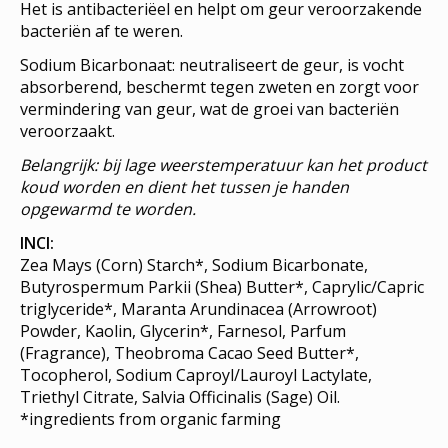
Het is antibacteriëel en helpt om geur veroorzakende
bacteriën af te weren.
Sodium Bicarbonaat: neutraliseert de geur, is vocht
absorberend, beschermt tegen zweten en zorgt voor
vermindering van geur, wat de groei van bacteriën
veroorzaakt.
Belangrijk: bij lage weerstemperatuur kan het product
koud worden en dient het tussen je handen
opgewarmd te worden.
INCI:
Zea Mays (Corn) Starch*, Sodium Bicarbonate,
Butyrospermum Parkii (Shea) Butter*, Caprylic/Capric
triglyceride*, Maranta Arundinacea (Arrowroot)
Powder, Kaolin, Glycerin*, Farnesol, Parfum
(Fragrance), Theobroma Cacao Seed Butter*,
Tocopherol, Sodium Caproyl/Lauroyl Lactylate,
Triethyl Citrate, Salvia Officinalis (Sage) Oil.
*ingredients from organic farming