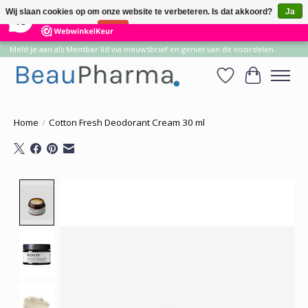
×
14
Reviews
Wij slaan cookies op om onze website te verbeteren. Is dat akkoord?
Ja
10
Nee
Meer over cookies »
Meld je aan als Member lid via nieuwsbrief en geniet van de voordelen.
Verlanglijst
Winkelwa
Home
/
Cotton Fresh Deodorant Cream 30 ml
Product image slideshow Items