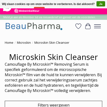
×
14
Reviews
Wij slaan cookies op om onze website te verbeteren. Is dat akkoord?
Ja
10
Nee
Meer over cookies »
Meld je aan als Member lid via nieuwsbrief en geniet van de voordelen.
Verlanglijst
Winkelwa
Home
/
Microskin
/
Microskin Skin Cleanser
Microskin Skin Cleanser
Camouflage By Microskin™ Removing Serum is
specifiek geformuleerd om de microscopische
Microskin™ film van de huid te kunnen verwijderen. Bij
correct gebruik zal het verwijderingsserum zachtjes
exfoliëren en de huid hydrateren, en tegelijkertijd de
Camouflage By Microskin™ volledig verwijderen.
Filters weergeven