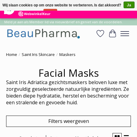
×
14
Reviews
Wij slaan cookies op om onze website te verbeteren. Is dat akkoord?
Ja
10
Nee
Meer over cookies »
Meld je aan als Member lid via nieuwsbrief en geniet van de voordelen.
Verlanglijst
Winkelwa
Home
/
Saint Iris Skincare
/
Maskers
Facial Masks
Saint Iris Adriatica gezichtsmaskers beloven luxe met
zorgvuldig geselecteerde natuurlijke ingrediënten. Ze
bieden diepe hydratatie, herstel en bescherming voor
een stralende en gevoede huid.
Filters weergeven