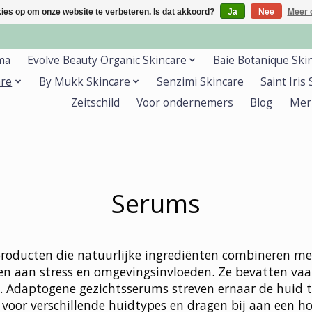
kies op om onze website te verbeteren. Is dat akkoord?
Ja
Nee
Meer 
ma
Evolve Beauty Organic Skincare
Baie Botanique Ski
are
By Mukk Skincare
Senzimi Skincare
Saint Iris
Zeitschild
Voor ondernemers
Blog
Mer
Serums
roducten die natuurlijke ingrediënten combineren me
en aan stress en omgevingsinvloeden. Ze bevatten va
. Adaptogene gezichtsserums streven ernaar de huid 
n voor verschillende huidtypes en dragen bij aan een h