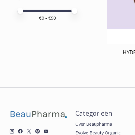
Minimale prijswaarde
Price maximum value
€
0
- €
90
HYD
Categorieën
Over Beaupharma
Evolve Beauty Organic