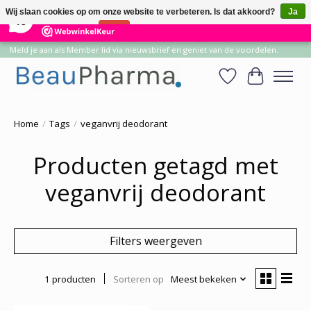
×
14
Reviews
Wij slaan cookies op om onze website te verbeteren. Is dat akkoord?
Ja
10
Nee
Meer over cookies »
Meld je aan als Member lid via nieuwsbrief en geniet van de voordelen.
Verlanglijst
Winkelwa
Home
/
Tags
/
veganvrij deodorant
Producten getagd met
veganvrij deodorant
Filters weergeven
1 producten
Sorteren op
Meest bekeken