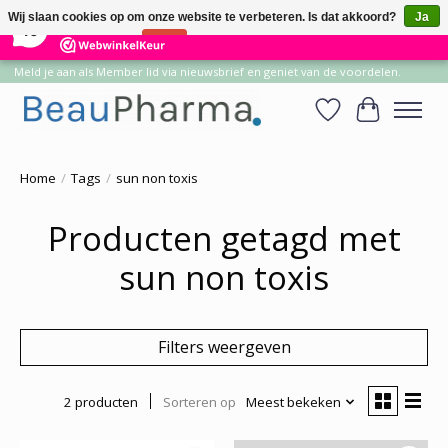
×
14
Reviews
Wij slaan cookies op om onze website te verbeteren. Is dat akkoord?
Ja
10
Nee
Meer over cookies »
Meld je aan als Member lid via nieuwsbrief en geniet van de voordelen.
Verlanglijst
Winkelwa
Home
/
Tags
/
sun non toxis
Producten getagd met
sun non toxis
Filters weergeven
2 producten
Sorteren op
Meest bekeken