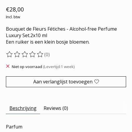
€28,00
Incl. btw
Bouquet de Fleurs Fétiches - Alcohol-free Perfume
Luxury Set.2x10 ml
Een ruiker is een klein bosje bloemen.
(0)
De beoordeling van dit product is
0
van de 5
Niet op voorraad
(Levertijd:1 week)
Aan verlanglijst toevoegen
Beschrijving
Reviews (0)
Parfum