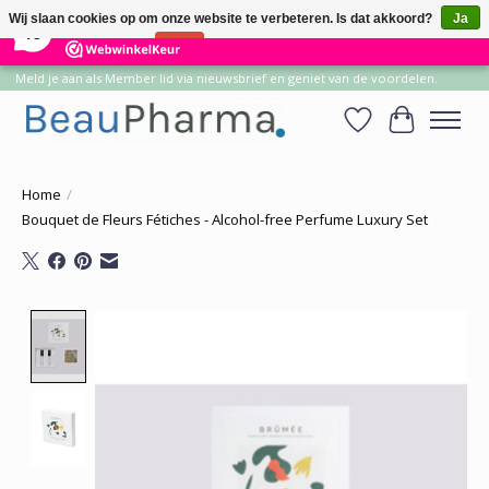
×
14
Reviews
Wij slaan cookies op om onze website te verbeteren. Is dat akkoord?
Ja
10
Nee
Meer over cookies »
Meld je aan als Member lid via nieuwsbrief en geniet van de voordelen.
Verlanglijst
Winkelwa
Home
/
Bouquet de Fleurs Fétiches - Alcohol-free Perfume Luxury Set
Product image slideshow Items