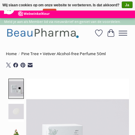
×
14
Reviews
Wij slaan cookies op om onze website te verbeteren. Is dat akkoord?
Ja
10
Nee
Meer over cookies »
Meld je aan als Member lid via nieuwsbrief en geniet van de voordelen.
Verlanglijst
Winkelwa
Home
/
Pine Tree + Vetiver Alcohol-free Perfume 50ml
Product image slideshow Items