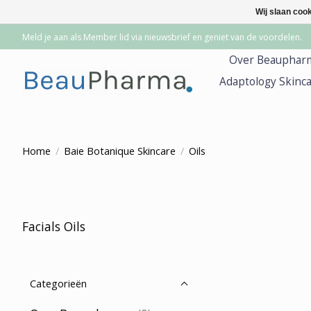
Wij slaan coo
Meld je aan als Member lid via nieuwsbrief en geniet van de voordelen.
Over Beauphar
Adaptology Skinc
Home
/
Baie Botanique Skincare
/
Oils
Facials Oils
Categorieën