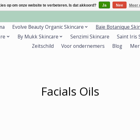
kies op om onze website te verbeteren. Is dat akkoord?
Ja
Nee
Meer 
ma
Evolve Beauty Organic Skincare
Baie Botanique Ski
are
By Mukk Skincare
Senzimi Skincare
Saint Iris
Zeitschild
Voor ondernemers
Blog
Mer
Facials Oils