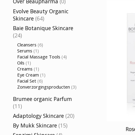
Over Beaupharma
(0)
Evolve Beauty Organic
Skincare
(64)
Baie Botanique Skincare
(24)
Cleansers
(6)
Serums
(1)
Facial Massage Tools
(4)
Oils
(1)
Creams
(1)
Eye Cream
(1)
Facial Set
(6)
Zonverzorgingsproducten
(3)
Brumee organic Parfum
(11)
Adaptology Skincare
(20)
By Mukk Skincare
(15)
Ros