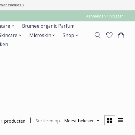
over cookies »
Aanmelden / Inloggen
ncare
Brumee organic Parfum
 Skincare
Microskin
Shop
ken
Sorteren op
Meest bekeken
1 producten