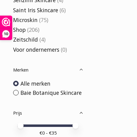
Senzimi Skincare
(4)
Saint Iris Skincare
(6)
Microskin
(75)
Shop
(206)
10
Zeitschild
(4)
Voor ondernemers
(0)
Merken
Alle merken
Baie Botanique Skincare
Prijs
Minimale prijswaarde
Price maximum value
€
0
- €
35