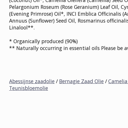
(Coconut) Oil*, Camellia Oleifera (Camellia) Seed
Pelargonium Roseum (Rose Geranium) Leaf Oil, Cym
(Evening Primrose) Oil*, INCI Emblica Officinalis (
Annuus (Sunflower) Seed Oil, Rosmarinus officinali
Linalool**.
* Organically produced (90%)
** Naturally occurring in essential oils Please be
Abessijnse zaadolie
/
Bernagie Zaad Olie
/
Camelia
Teunisbloemolie