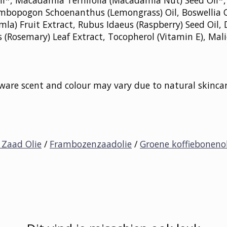
 Oil*, Macadamia Ternifolia (Macadamia Nut) Seed Oil*
bopogon Schoenanthus (Lemongrass) Oil, Boswellia Ca
Amla) Fruit Extract, Rubus Idaeus (Raspberry) Seed Oil,
s (Rosemary) Leaf Extract, Tocopherol (Vitamin E), Mal
 aware scent and colour may vary due to natural skincar
 Zaad Olie
/
Frambozenzaadolie
/
Groene koffiebonenol