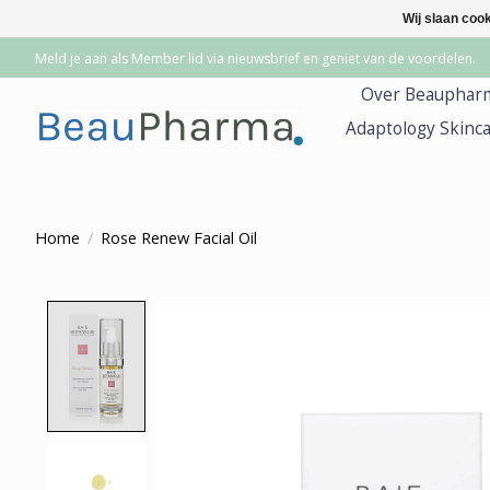
Wij slaan coo
Meld je aan als Member lid via nieuwsbrief en geniet van de voordelen.
Over Beauphar
Adaptology Skinc
Home
/
Rose Renew Facial Oil
Product image slideshow Items