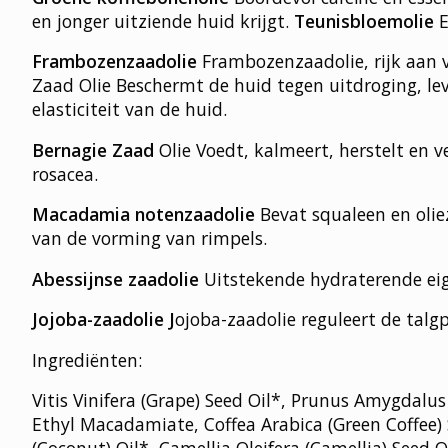
en jonger uitziende huid krijgt.
Teunisbloemolie
E
Frambozenzaadolie
Frambozenzaadolie, rijk aan v
Zaad Olie Beschermt de huid tegen uitdroging, le
elasticiteit van de huid.
Bernagie Zaad
Olie Voedt, kalmeert, herstelt en v
rosacea.
Macadamia notenzaadolie
Bevat squaleen en olie
van de vorming van rimpels.
Abessijnse zaadolie
Uitstekende hydraterende eig
Jojoba-zaadolie J
ojoba-zaadolie reguleert de talg
Ingrediënten:
Vitis Vinifera (Grape) Seed Oil*, Prunus Amygdalus
Ethyl Macadamiate, Coffea Arabica (Green Coffee) S