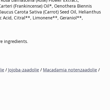
, Rosa Damascena (Rose) Flower Extract,
rteri (Frankincense) Oil*, Oenothera Biennis
 Daucus Carota Sativa (Carrot) Seed Oil, Helianthus
ic Acid, Citral**, Limonene**, Geraniol**,
e ingredients.
ie
/
Jojoba-zaadolie
/
Macadamia notenzaadolie
/