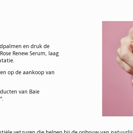
andpalmen en druk de
 Rose Renew Serum, laag
tatie.
aren op de aankoop van
oducten van Baie
".
tiële vetzuren die helpen bij de opbouw van natuurlij