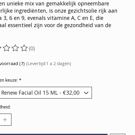
en unieke mix van gemakkelijk opneembare
lijke ingrediënten, is onze gezichtsolie rijk aan
3, 6 en 9, evenals vitamine A, C en E, die
aal essentieel zijn voor de gezondheid van de
(0)
oordeling van dit product is
0
van de 5
voorraad (7)
(Levertijd:1 a 2 dagen)
en keuze:
*
heid: