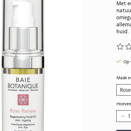
Met e
natuur
omega 
allem
huid.
De be
Op 
Maak e
Hoeveel