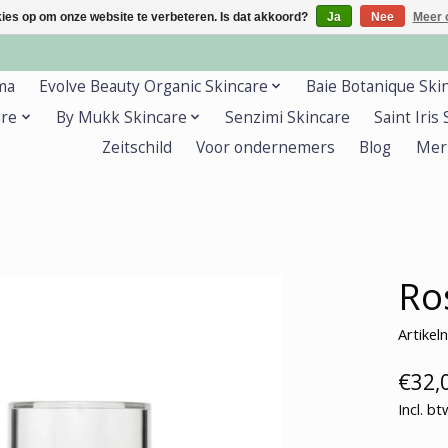
kies op om onze website te verbeteren. Is dat akkoord?
Ja
Nee
Meer 
ma
Evolve Beauty Organic Skincare
Baie Botanique Ski
are
By Mukk Skincare
Senzimi Skincare
Saint Iris
Zeitschild
Voor ondernemers
Blog
Mer
Ro
Artike
€32,
Incl. bt