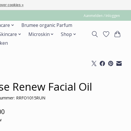
over cookies »
Aanmelden / Inloggen
ncare
Brumee organic Parfum
 Skincare
Microskin
Shop
ken
se Renew Facial Oil
lnummer: RRFO1015RUN
00
w