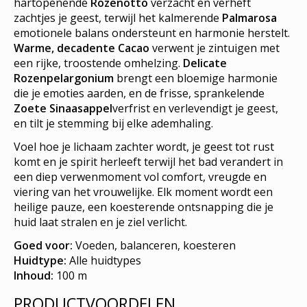
hartopenende
Rozenotto
verzacht en verheft
zachtjes je geest, terwijl het kalmerende
Palmarosa
emotionele balans ondersteunt en harmonie herstelt.
Warme, decadente Cacao
verwent je zintuigen met
een rijke, troostende omhelzing.
Delicate
Rozenpelargonium
brengt een bloemige harmonie
die je emoties aarden, en de frisse, sprankelende
Zoete Sinaasappel
verfrist en verlevendigt je geest,
en tilt je stemming bij elke ademhaling.
Voel hoe je lichaam zachter wordt, je geest tot rust
komt en je spirit herleeft terwijl het bad verandert in
een diep verwenmoment vol comfort, vreugde en
viering van het vrouwelijke. Elk moment wordt een
heilige pauze, een koesterende ontsnapping die je
huid laat stralen en je ziel verlicht.
Goed voor:
Voeden, balanceren, koesteren
Huidtype:
Alle huidtypes
Inhoud:
100 m
PRODUCTVOORDELEN