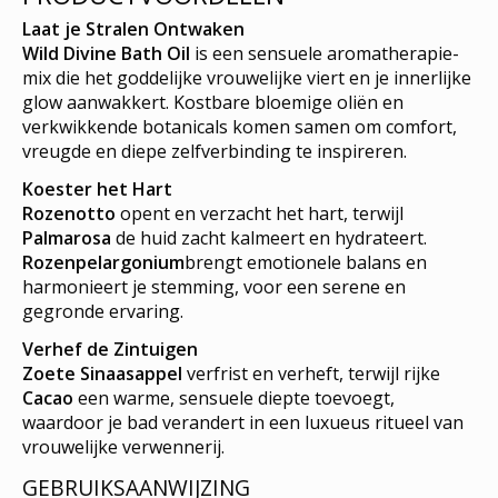
Laat je Stralen Ontwaken
Wild Divine Bath Oil
is een sensuele aromatherapie-
mix die het goddelijke vrouwelijke viert en je innerlijke
glow aanwakkert. Kostbare bloemige oliën en
verkwikkende botanicals komen samen om comfort,
vreugde en diepe zelfverbinding te inspireren.
Koester het Hart
Rozenotto
opent en verzacht het hart, terwijl
Palmarosa
de huid zacht kalmeert en hydrateert.
Rozenpelargonium
brengt emotionele balans en
harmonieert je stemming, voor een serene en
gegronde ervaring.
Ver
hef de Zintuigen
Zoete Sinaasappel
verfrist en verheft, terwijl rijke
Cacao
een warme, sensuele diepte toevoegt,
waardoor je bad verandert in een luxueus ritueel van
vrouwelijke verwennerij.
GEBRUIKSAANWIJZING