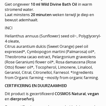
Giet ongeveer
10 ml Wild Divine Bath Oil
in warm
stromend water.
Laat minstens
20 minuten
weken terwijl je diep en
bewust ademhaalt.
INCI
Helianthus annuus (Sunflower) seed oil~, Polyglyceryl-
4 oleate,
Citrus aurantium dulcis (Sweet Orange) peel oil
expressed*, Cymbopogon martini (Palmarosa) oil*,
Theobroma cacao extract, Pelargonium graveolens
(Rose Geranium) flower oil*, Rosa damascena (Rose
Otto) flower oil*, Tocopherol, Limonene, Linalool,
Geraniol, Citral, Citronellol, Farnesol. *Ingredients
from Organic farming ~mostly from organic farming.
CERTIFICERING EN DUURZAAMHEID
Dit product is gecertificeerd
COSMOS Natural
,
vegan
en
dierproefvrij
.