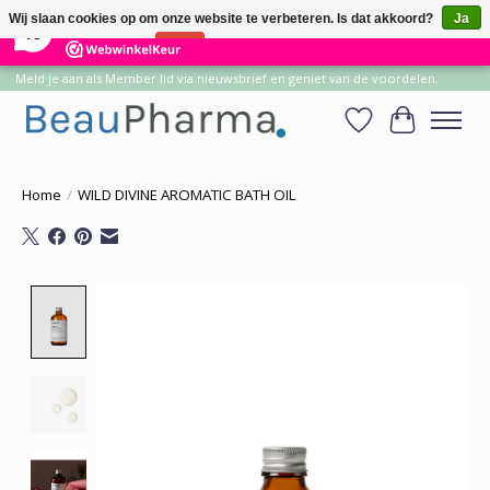
×
14
Reviews
Wij slaan cookies op om onze website te verbeteren. Is dat akkoord?
Ja
10
Nee
Meer over cookies »
Meld je aan als Member lid via nieuwsbrief en geniet van de voordelen.
Verlanglijst
Winkelwa
Home
/
WILD DIVINE AROMATIC BATH OIL
Product image slideshow Items