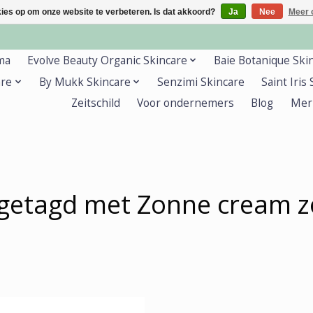
kies op om onze website te verbeteren. Is dat akkoord?
Ja
Nee
Meer 
ma
Evolve Beauty Organic Skincare
Baie Botanique Ski
are
By Mukk Skincare
Senzimi Skincare
Saint Iris
Zeitschild
Voor ondernemers
Blog
Mer
getagd met Zonne cream 