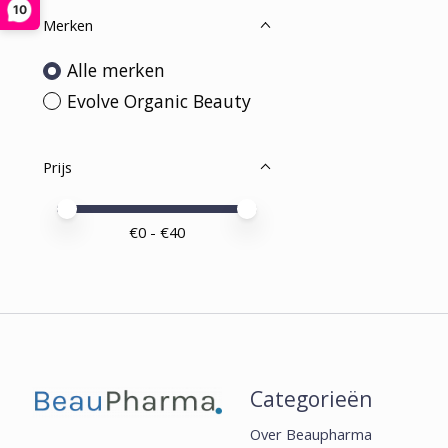
10
Merken
Alle merken
Evolve Organic Beauty
Prijs
Minimale prijswaarde
Price maximum value
€
0
- €
40
Categorieën
Over Beaupharma