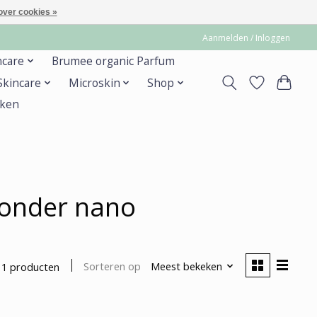
over cookies »
Aanmelden / Inloggen
ncare
Brumee organic Parfum
 Skincare
Microskin
Shop
ken
zonder nano
Sorteren op
Meest bekeken
1 producten