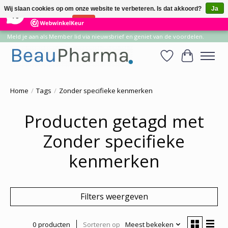
×
14
Reviews
Wij slaan cookies op om onze website te verbeteren. Is dat akkoord?
Ja
10
Nee
Meer over cookies »
Meld je aan als Member lid via nieuwsbrief en geniet van de voordelen.
Verlanglijst
Winkelwa
Home
/
Tags
/
Zonder specifieke kenmerken
Producten getagd met
Zonder specifieke
kenmerken
Filters weergeven
0 producten
Sorteren op
Meest bekeken