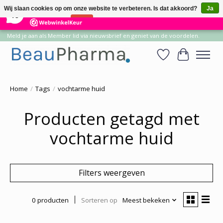
×
14
Reviews
Wij slaan cookies op om onze website te verbeteren. Is dat akkoord?
Ja
10
Nee
Meer over cookies »
Meld je aan als Member lid via nieuwsbrief en geniet van de voordelen.
Verlanglijst
Winkelwa
Home
/
Tags
/
vochtarme huid
Producten getagd met
vochtarme huid
Filters weergeven
0 producten
Sorteren op
Meest bekeken