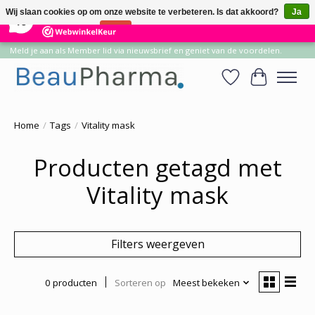
×
14
Reviews
Wij slaan cookies op om onze website te verbeteren. Is dat akkoord?
Ja
10
Nee
Meer over cookies »
Meld je aan als Member lid via nieuwsbrief en geniet van de voordelen.
Verlanglijst
Winkelwa
Home
/
Tags
/
Vitality mask
Producten getagd met
Vitality mask
Filters weergeven
0 producten
Sorteren op
Meest bekeken