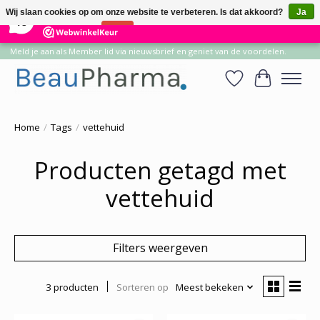
×
14
Reviews
Wij slaan cookies op om onze website te verbeteren. Is dat akkoord?
Ja
10
Nee
Meer over cookies »
Meld je aan als Member lid via nieuwsbrief en geniet van de voordelen.
Verlanglijst
Winkelwa
Home
/
Tags
/
vettehuid
Producten getagd met
vettehuid
Filters weergeven
3 producten
Sorteren op
Meest bekeken