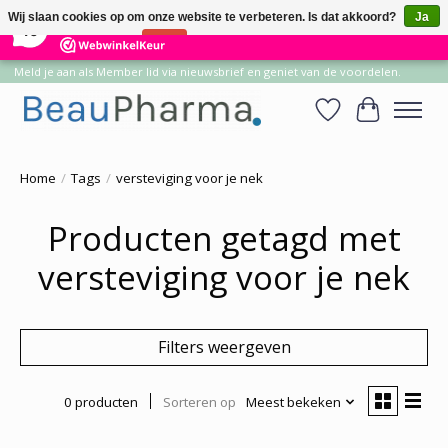
×
14
Reviews
Wij slaan cookies op om onze website te verbeteren. Is dat akkoord?
Ja
10
Nee
Meer over cookies »
Meld je aan als Member lid via nieuwsbrief en geniet van de voordelen.
Verlanglijst
Winkelwa
Home
/
Tags
/
versteviging voor je nek
Producten getagd met
versteviging voor je nek
Filters weergeven
0 producten
Sorteren op
Meest bekeken