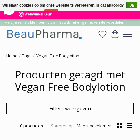
×
14
Reviews
Wij slaan cookies op om onze website te verbeteren. Is dat akkoord?
Ja
10
Nee
Meer over cookies »
Meld je aan als Member lid via nieuwsbrief en geniet van de voordelen.
Verlanglijst
Winkelwa
Home
/
Tags
/
Vegan Free Bodylotion
Producten getagd met
Vegan Free Bodylotion
Filters weergeven
0 producten
Sorteren op
Meest bekeken