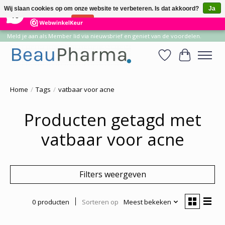
×
14
Reviews
Wij slaan cookies op om onze website te verbeteren. Is dat akkoord?
Ja
10
Nee
Meer over cookies »
Meld je aan als Member lid via nieuwsbrief en geniet van de voordelen.
Verlanglijst
Winkelwa
Home
/
Tags
/
vatbaar voor acne
Producten getagd met
vatbaar voor acne
Filters weergeven
0 producten
Sorteren op
Meest bekeken