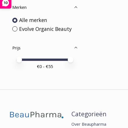
10
Merken
Alle merken
Evolve Organic Beauty
Prijs
Minimale prijswaarde
Price maximum value
€
0
- €
55
Categorieën
Over Beaupharma