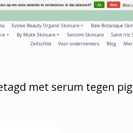
kies op om onze website te verbeteren. Is dat akkoord?
Ja
Nee
Meer 
ma
Evolve Beauty Organic Skincare
Baie Botanique Ski
are
By Mukk Skincare
Senzimi Skincare
Saint Iris
Zeitschild
Voor ondernemers
Blog
Mer
etagd met serum tegen pi