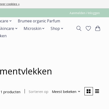
over cookies »
Aanmelden / Inloggen
ncare
Brumee organic Parfum
 Skincare
Microskin
Shop
ken
gmentvlekken
Sorteren op
Meest bekeken
1 producten