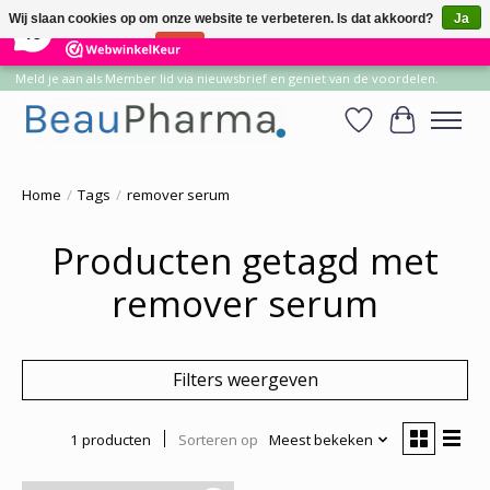
×
14
Reviews
Wij slaan cookies op om onze website te verbeteren. Is dat akkoord?
Ja
10
Nee
Meer over cookies »
Meld je aan als Member lid via nieuwsbrief en geniet van de voordelen.
Verlanglijst
Winkelwa
Home
/
Tags
/
remover serum
Producten getagd met
remover serum
Filters weergeven
1 producten
Sorteren op
Meest bekeken