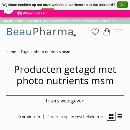
×
14
Reviews
Wij slaan cookies op om onze website te verbeteren. Is dat akkoord?
Ja
10
Nee
Meer over cookies »
Meld je aan als Member lid via nieuwsbrief en geniet van de voordelen.
Verlanglijst
Winkelwa
Home
/
Tags
/
photo nutrients msm
Producten getagd met
photo nutrients msm
Filters weergeven
0 producten
Sorteren op
Meest bekeken