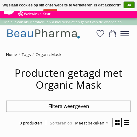
×
14
Reviews
Wij slaan cookies op om onze website te verbeteren. Is dat akkoord?
Ja
10
Nee
Meer over cookies »
Meld je aan als Member lid via nieuwsbrief en geniet van de voordelen.
Verlanglijst
Winkelwa
Home
/
Tags
/
Organic Mask
Producten getagd met
Organic Mask
Filters weergeven
0 producten
Sorteren op
Meest bekeken