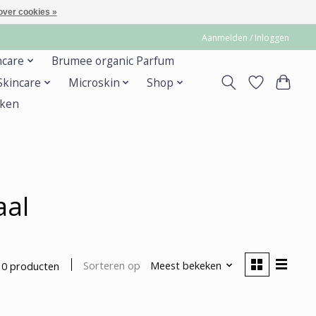
over cookies »
Aanmelden / Inloggen
ncare
Brumee organic Parfum
 Skincare
Microskin
Shop
ken
aal
Sorteren op
Meest bekeken
0 producten