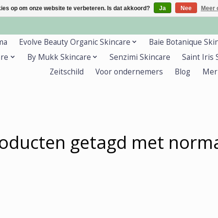
kies op om onze website te verbeteren. Is dat akkoord?
Ja
Nee
Meer 
ma
Evolve Beauty Organic Skincare
Baie Botanique Ski
are
By Mukk Skincare
Senzimi Skincare
Saint Iris
Zeitschild
Voor ondernemers
Blog
Mer
oducten getagd met norm