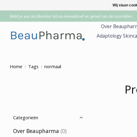
Wij slaan coo
Meld je aan als Member lid via nieuwsbrief en geniet van de voordelen.
Over Beauphar
Adaptology Skinc
Home
/
Tags
/
normaal
Pr
Categorieën
Over Beaupharma
(0)