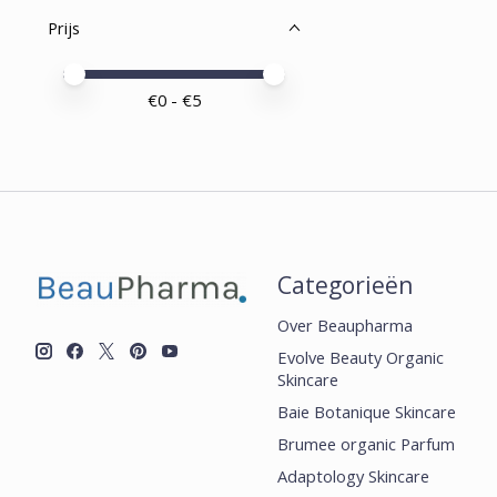
Prijs
Minimale prijswaarde
Price maximum value
€
0
- €
5
Categorieën
Over Beaupharma
Evolve Beauty Organic
Skincare
Baie Botanique Skincare
Brumee organic Parfum
Adaptology Skincare