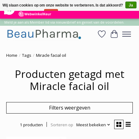
×
14
Reviews
Wij slaan cookies op om onze website te verbeteren. Is dat akkoord?
Ja
10
Nee
Meer over cookies »
Meld je aan als Member lid via nieuwsbrief en geniet van de voordelen.
Verlanglijst
Winkelwa
Home
/
Tags
/
Miracle facial oil
Producten getagd met
Miracle facial oil
Filters weergeven
1 producten
Sorteren op
Meest bekeken