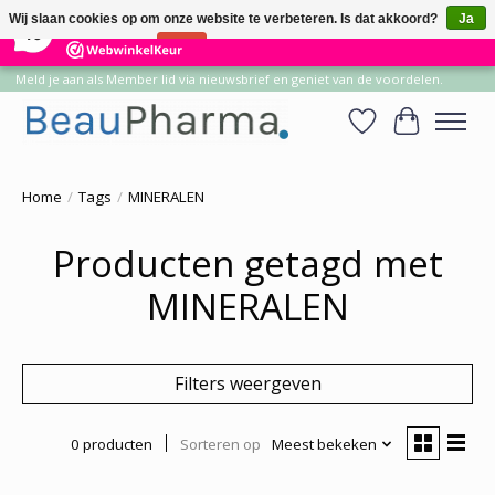
×
14
Reviews
Wij slaan cookies op om onze website te verbeteren. Is dat akkoord?
Ja
10
Nee
Meer over cookies »
Meld je aan als Member lid via nieuwsbrief en geniet van de voordelen.
Verlanglijst
Winkelwa
Home
/
Tags
/
MINERALEN
Producten getagd met
MINERALEN
Filters weergeven
0 producten
Sorteren op
Meest bekeken