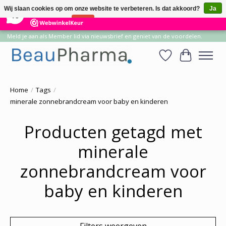
×
14
Reviews
Wij slaan cookies op om onze website te verbeteren. Is dat akkoord?
Ja
10
Nee
Meer over cookies »
Meld je aan als Member lid via nieuwsbrief en geniet van de voordelen.
Verlanglijst
Winkelwa
Home
/
Tags
/
minerale zonnebrandcream voor baby en kinderen
Producten getagd met
minerale
zonnebrandcream voor
baby en kinderen
Filters weergeven