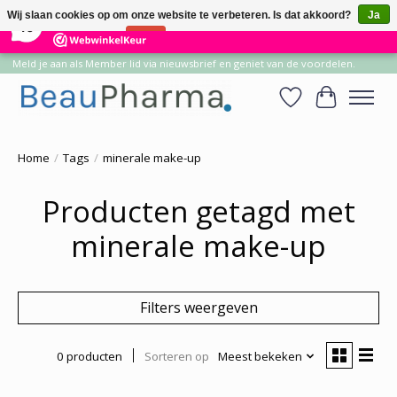
×
14
Reviews
Wij slaan cookies op om onze website te verbeteren. Is dat akkoord?
Ja
10
Nee
Meer over cookies »
Meld je aan als Member lid via nieuwsbrief en geniet van de voordelen.
Verlanglijst
Winkelwa
Home
/
Tags
/
minerale make-up
Producten getagd met
minerale make-up
Filters weergeven
0 producten
Sorteren op
Meest bekeken