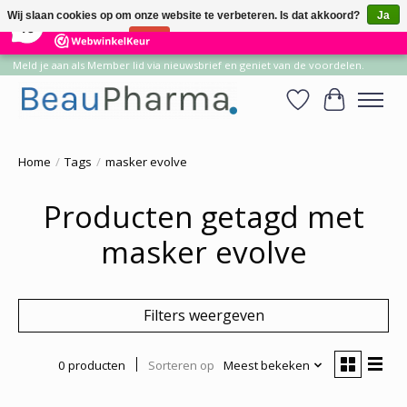
×
14
Reviews
Wij slaan cookies op om onze website te verbeteren. Is dat akkoord?
Ja
10
Nee
Meer over cookies »
Meld je aan als Member lid via nieuwsbrief en geniet van de voordelen.
Verlanglijst
Winkelwa
Home
/
Tags
/
masker evolve
Producten getagd met
masker evolve
Filters weergeven
0 producten
Sorteren op
Meest bekeken