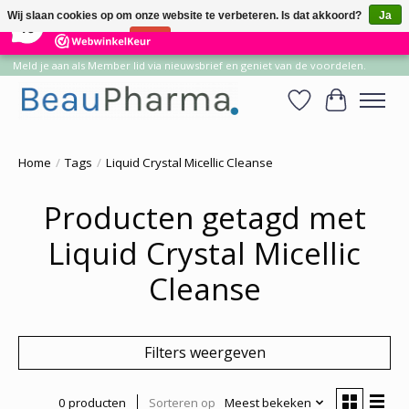
×
14
Reviews
Wij slaan cookies op om onze website te verbeteren. Is dat akkoord?
Ja
10
Nee
Meer over cookies »
Meld je aan als Member lid via nieuwsbrief en geniet van de voordelen.
Verlanglijst
Winkelwa
Home
/
Tags
/
Liquid Crystal Micellic Cleanse
Producten getagd met
Liquid Crystal Micellic
Cleanse
Filters weergeven
0 producten
Sorteren op
Meest bekeken