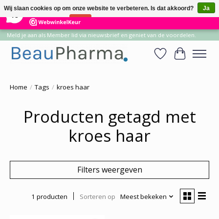
×
14
Reviews
Wij slaan cookies op om onze website te verbeteren. Is dat akkoord?
Ja
10
Nee
Meer over cookies »
Meld je aan als Member lid via nieuwsbrief en geniet van de voordelen.
Verlanglijst
Winkelwa
Home
/
Tags
/
kroes haar
Producten getagd met
kroes haar
Filters weergeven
1 producten
Sorteren op
Meest bekeken