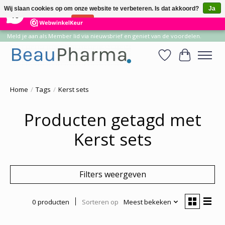
×
14
Reviews
Wij slaan cookies op om onze website te verbeteren. Is dat akkoord?
Ja
10
Nee
Meer over cookies »
Meld je aan als Member lid via nieuwsbrief en geniet van de voordelen.
Verlanglijst
Winkelwa
Home
/
Tags
/
Kerst sets
Producten getagd met
Kerst sets
Filters weergeven
0 producten
Sorteren op
Meest bekeken