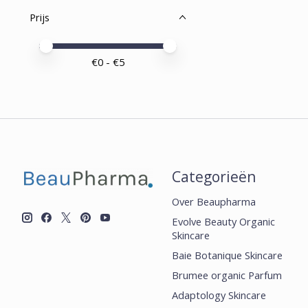
Prijs
Minimale prijswaarde
Price maximum value
€
0
- €
5
Categorieën
Over Beaupharma
Evolve Beauty Organic
Skincare
Baie Botanique Skincare
Brumee organic Parfum
Adaptology Skincare