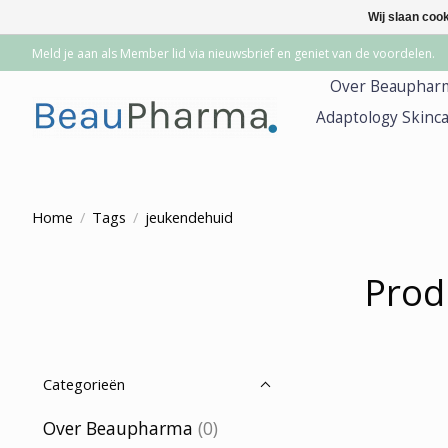
Wij slaan coo
Meld je aan als Member lid via nieuwsbrief en geniet van de voordelen.
Over Beauphar
Adaptology Skinc
Home
/
Tags
/
jeukendehuid
Prod
Categorieën
Over Beaupharma
(0)