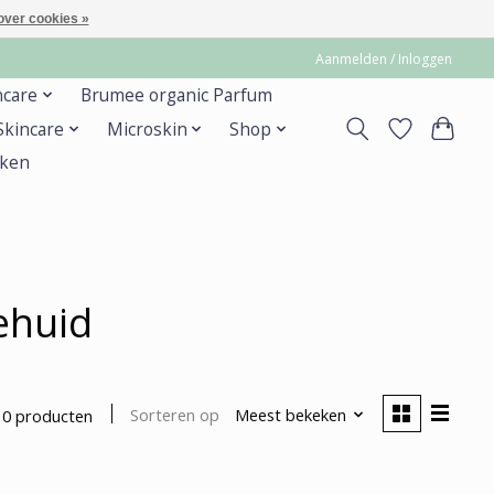
over cookies »
Aanmelden / Inloggen
ncare
Brumee organic Parfum
 Skincare
Microskin
Shop
ken
ehuid
Sorteren op
Meest bekeken
0 producten