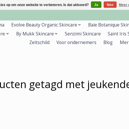
kies op om onze website te verbeteren. Is dat akkoord?
Ja
Nee
Meer 
ma
Evolve Beauty Organic Skincare
Baie Botanique Ski
are
By Mukk Skincare
Senzimi Skincare
Saint Iris
Zeitschild
Voor ondernemers
Blog
Mer
ucten getagd met jeukend