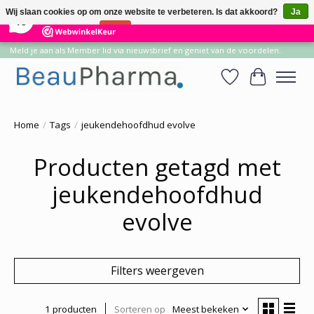
×
14
Reviews
Wij slaan cookies op om onze website te verbeteren. Is dat akkoord?
Ja
10
Nee
Meer over cookies »
Meld je aan als Member lid via nieuwsbrief en geniet van de voordelen.
Verlanglijst
Winkelwa
Home
/
Tags
/
jeukendehoofdhud evolve
Producten getagd met
jeukendehoofdhud
evolve
Filters weergeven
1 producten
Sorteren op
Meest bekeken