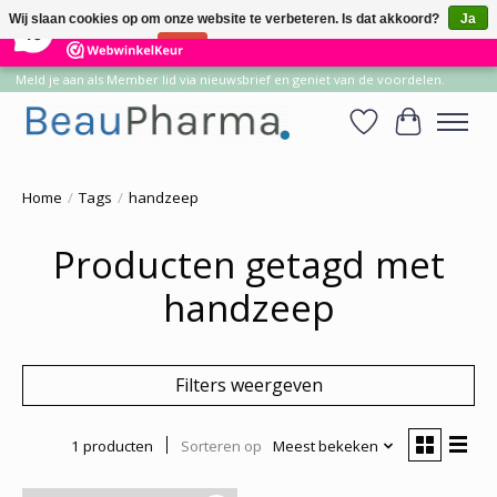
×
14
Reviews
Wij slaan cookies op om onze website te verbeteren. Is dat akkoord?
Ja
10
Nee
Meer over cookies »
Meld je aan als Member lid via nieuwsbrief en geniet van de voordelen.
Verlanglijst
Winkelwa
Home
/
Tags
/
handzeep
Producten getagd met
handzeep
Filters weergeven
1 producten
Sorteren op
Meest bekeken