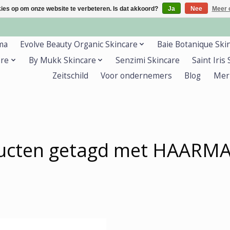
kies op om onze website te verbeteren. Is dat akkoord?
Ja
Nee
Meer 
ma
Evolve Beauty Organic Skincare
Baie Botanique Ski
are
By Mukk Skincare
Senzimi Skincare
Saint Iris
Zeitschild
Voor ondernemers
Blog
Mer
ucten getagd met HAARM