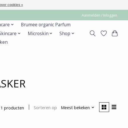
over cookies »
Aanmelden / Inloggen
ncare
Brumee organic Parfum
 Skincare
Microskin
Shop
ken
ASKER
Sorteren op
Meest bekeken
1 producten