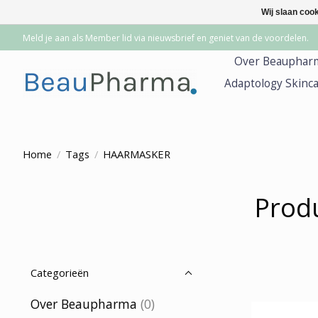
Wij slaan coo
Meld je aan als Member lid via nieuwsbrief en geniet van de voordelen.
Over Beauphar
Adaptology Skinc
Home
/
Tags
/
HAARMASKER
Prod
Categorieën
Over Beaupharma
(0)