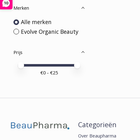
10
Merken
Alle merken
Evolve Organic Beauty
Prijs
Minimale prijswaarde
Price maximum value
€
0
- €
25
Categorieën
Over Beaupharma