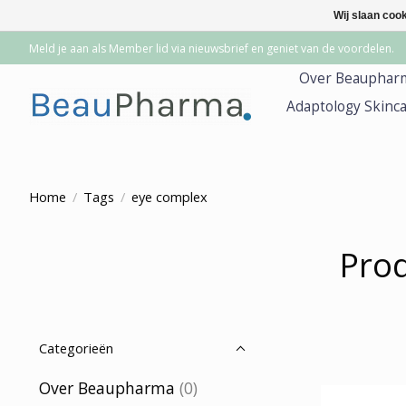
Wij slaan coo
Meld je aan als Member lid via nieuwsbrief en geniet van de voordelen.
Over Beauphar
Adaptology Skinc
Home
/
Tags
/
eye complex
Pro
Categorieën
Over Beaupharma
(0)