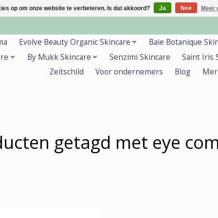
kies op om onze website te verbeteren. Is dat akkoord?
Ja
Nee
Meer 
ma
Evolve Beauty Organic Skincare
Baie Botanique Ski
are
By Mukk Skincare
Senzimi Skincare
Saint Iris
Zeitschild
Voor ondernemers
Blog
Mer
ducten getagd met eye com