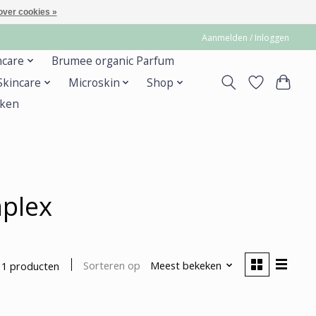
over cookies »
Aanmelden / Inloggen
ncare
Brumee organic Parfum
 Skincare
Microskin
Shop
ken
plex
Sorteren op
Meest bekeken
1 producten