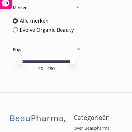
10
Merken
Alle merken
Evolve Organic Beauty
Prijs
Minimale prijswaarde
Price maximum value
€
0
- €
30
Categorieën
Over Beaupharma