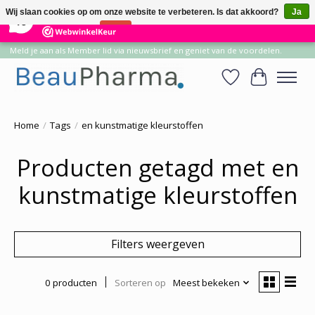
×
14
Reviews
Wij slaan cookies op om onze website te verbeteren. Is dat akkoord?
Ja
10
Nee
Meer over cookies »
Meld je aan als Member lid via nieuwsbrief en geniet van de voordelen.
Verlanglijst
Winkelwa
Home
/
Tags
/
en kunstmatige kleurstoffen
Producten getagd met en
kunstmatige kleurstoffen
Filters weergeven
0 producten
Sorteren op
Meest bekeken