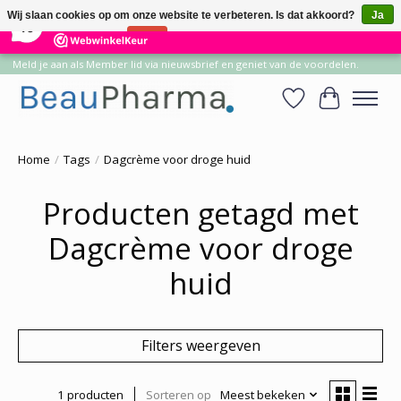
×
14
Reviews
Wij slaan cookies op om onze website te verbeteren. Is dat akkoord?
Ja
10
Nee
Meer over cookies »
Meld je aan als Member lid via nieuwsbrief en geniet van de voordelen.
Verlanglijst
Winkelwa
Home
/
Tags
/
Dagcrème voor droge huid
Producten getagd met
Dagcrème voor droge
huid
Filters weergeven
1 producten
Sorteren op
Meest bekeken