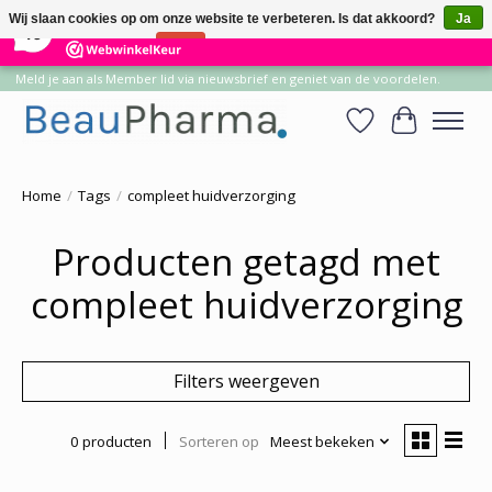
×
14
Reviews
Wij slaan cookies op om onze website te verbeteren. Is dat akkoord?
Ja
10
Nee
Meer over cookies »
Meld je aan als Member lid via nieuwsbrief en geniet van de voordelen.
Verlanglijst
Winkelwa
Home
/
Tags
/
compleet huidverzorging
Producten getagd met
compleet huidverzorging
Filters weergeven
0 producten
Sorteren op
Meest bekeken