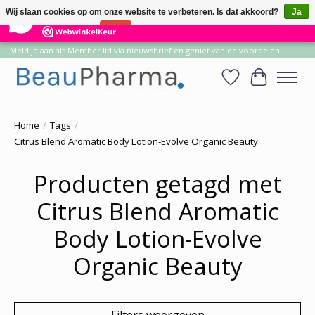
×
14
Reviews
Wij slaan cookies op om onze website te verbeteren. Is dat akkoord?
Ja
10
Nee
Meer over cookies »
Meld je aan als Member lid via nieuwsbrief en geniet van de voordelen.
Verlanglijst
Winkelwa
Home
/
Tags
/
Citrus Blend Aromatic Body Lotion-Evolve Organic Beauty
Producten getagd met
Citrus Blend Aromatic
Body Lotion-Evolve
Organic Beauty
Filters weergeven