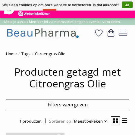
×
14
Reviews
Wij slaan cookies op om onze website te verbeteren. Is dat akkoord?
Ja
10
Nee
Meer over cookies »
Meld je aan als Member lid via nieuwsbrief en geniet van de voordelen.
Verlanglijst
Winkelwa
Home
/
Tags
/
Citroengras Olie
Producten getagd met
Citroengras Olie
Filters weergeven
1 producten
Sorteren op
Meest bekeken