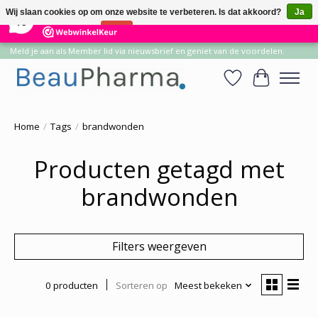
×
14
Reviews
Wij slaan cookies op om onze website te verbeteren. Is dat akkoord?
Ja
10
Nee
Meer over cookies »
Meld je aan als Member lid via nieuwsbrief en geniet van de voordelen.
Verlanglijst
Winkelwa
Home
/
Tags
/
brandwonden
Producten getagd met
brandwonden
Filters weergeven
0 producten
Sorteren op
Meest bekeken