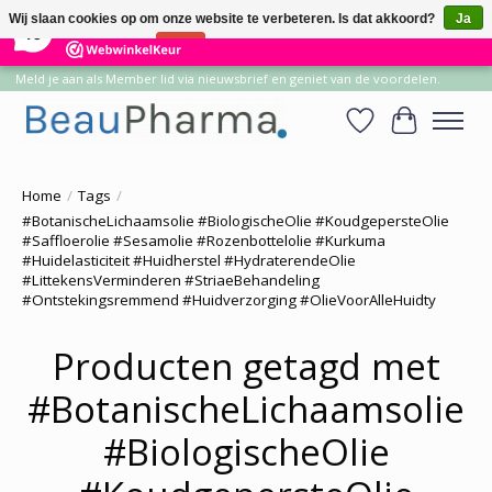
×
14
Reviews
Wij slaan cookies op om onze website te verbeteren. Is dat akkoord?
Ja
10
Nee
Meer over cookies »
Meld je aan als Member lid via nieuwsbrief en geniet van de voordelen.
Verlanglijst
Winkelwa
Home
/
Tags
/
#BotanischeLichaamsolie #BiologischeOlie #KoudgepersteOlie
#Saffloerolie #Sesamolie #Rozenbottelolie #Kurkuma
#Huidelasticiteit #Huidherstel #HydraterendeOlie
#LittekensVerminderen #StriaeBehandeling
#Ontstekingsremmend #Huidverzorging #OlieVoorAlleHuidty
Producten getagd met
#BotanischeLichaamsolie
#BiologischeOlie