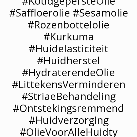
#KoudgepersteOlie
#Saffloerolie #Sesamolie
#Rozenbottelolie
#Kurkuma
#Huidelasticiteit
#Huidherstel
#HydraterendeOlie
#LittekensVerminderen
#StriaeBehandeling
#Ontstekingsremmend
#Huidverzorging
#OlieVoorAlleHuidty