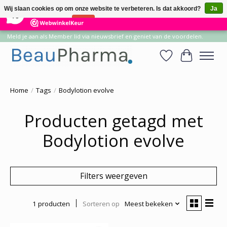
×
14
Reviews
Wij slaan cookies op om onze website te verbeteren. Is dat akkoord?
Ja
10
Nee
Meer over cookies »
Meld je aan als Member lid via nieuwsbrief en geniet van de voordelen.
Verlanglijst
Winkelwa
Home
/
Tags
/
Bodylotion evolve
Producten getagd met
Bodylotion evolve
Filters weergeven
1 producten
Sorteren op
Meest bekeken